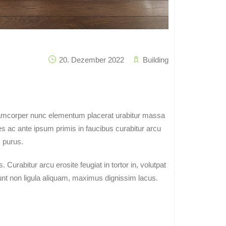
20. Dezember 2022
Building
 ullamcorper nunc elementum placerat urabitur massa
es ac ante ipsum primis in faucibus curabitur arcu
c purus.
urabitur arcu erosite feugiat in tortor in, volutpat
idunt non ligula aliquam, maximus dignissim lacus.