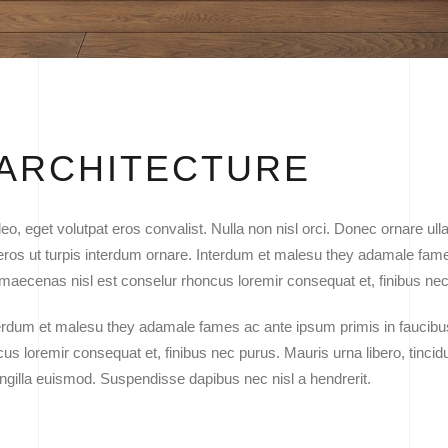
 ARCHITECTURE
leo, eget volutpat eros convalist. Nulla non nisl orci. Donec ornare
a eros ut turpis interdum ornare. Interdum et malesu they adamale fam
bero maecenas nisl est conselur rhoncus loremir consequat et, finibus ne
rdum et malesu they adamale fames ac ante ipsum primis in faucibus. C
ncus loremir consequat et, finibus nec purus. Mauris urna libero, tinc
ngilla euismod. Suspendisse dapibus nec nisl a hendrerit.